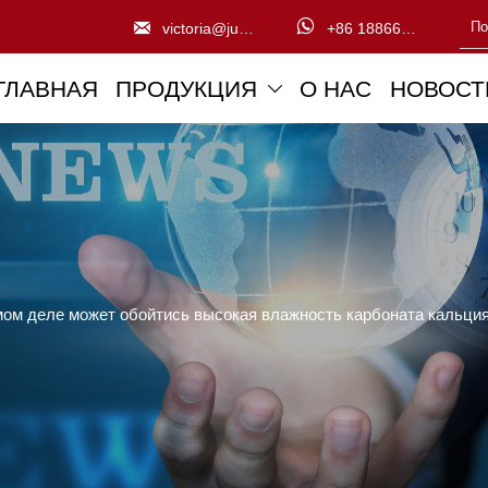


victoria@juntengchem.com
+86 18866832776
ГЛАВНАЯ
ПРОДУКЦИЯ
О НАС
НОВОСТ

мом деле может обойтись высокая влажность карбоната кальци