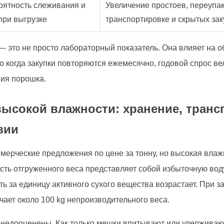
оятность слеживания и
Увеличение простоев, переупак
при выгрузке
транспортировке и скрытых зак
— это не просто лабораторный показатель. Она влияет на 
о когда закупки повторяются ежемесячно, годовой спрос ве
ния порошка.
высокой влажности: хранение, транс
зии
мерческие предложения по цене за тонну, но высокая влаж
асть отгруженного веса представляет собой избыточную вод
 за единицу активного сухого вещества возрастает. При за
чает около 100 kg непроизводительного веса.
 недооценены. Как только мешки впитывают или удерживают 