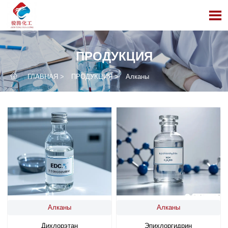

ПРОДУКЦИЯ

ГЛАВНАЯ
>
ПРОДУКЦИЯ
>
Алканы
Алканы
Алканы
Дихлорэтан
Эпихлоргидрин