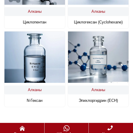
Алканы
Алканы
Циклопентан
Циклогексан (cyclohexane)
Алканы
Алканы
N-Гексан
Эпихлоргидрин (ECH)


