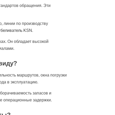
стандартов обращения. Эти
р, линии по производству
тбеливатель KSN
.
ках. Он обладает высокой
иалами.
 виду?
льность маршрутов, окна погрузки
ода в эксплуатацию.
оборачиваемость запасов и
ые операционные задержки.
нты?