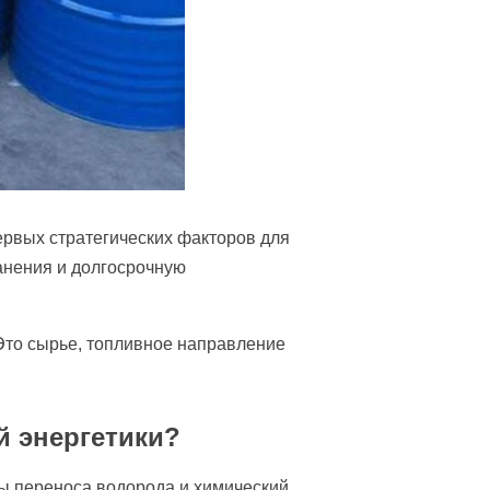
ервых стратегических факторов для
анения и долгосрочную
 Это сырье, топливное направление
й энергетики?
ы переноса водорода и химический