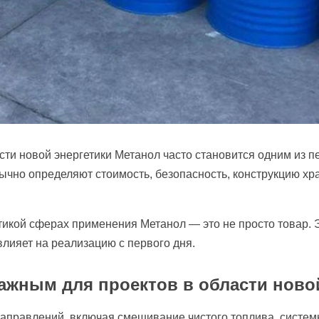
сти новой энергетики Метанол часто становится одним из п
чно определяют стоимость, безопасность, конструкцию хр
етикой сферах применения Метанол — это не просто товар.
влияет на реализацию с первого дня.
важным для проектов в области ново
аправлений, включая смешивание чистого топлива, систем