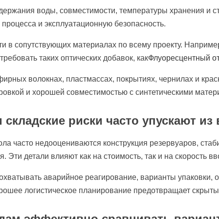
содержания воды, совместимости, температуры хранения и 
процесса и эксплуатационную безопасность.
ти в сопутствующих материалах по всему проекту. Наприме
требовать таких оптических добавок, как
Флуоресцентный о
фирных волокнах, пластмассах, покрытиях, чернилах и крас
ровкой и хорошей совместимостью с синтетическими матер
и складские риски часто упускают из
ла часто недооцениваются конструкция резервуаров, стаби
 Эти детали влияют как на стоимость, так и на скорость вв
охватывать аварийное реагирование, варианты упаковки, 
орошее логистическое планирование предотвращает скрыт
дам эффективно сравнивать вариа