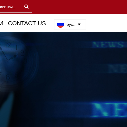

И
CONTACT US
русский
