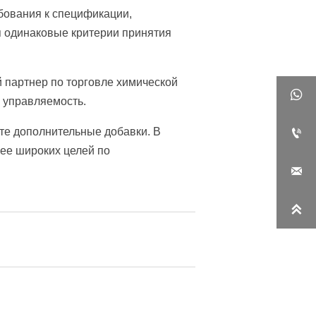
бования к спецификации,
я одинаковые критерии принятия
 партнер по торговле химической

и управляемость.
ите дополнительные добавки. В

ее широких целей по

