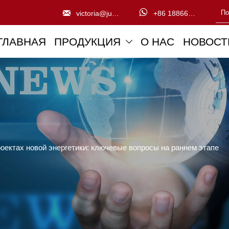


victoria@juntengchem.com
+86 18866832776
ГЛАВНАЯ
ПРОДУКЦИЯ
О НАС
НОВОСТ

оектах новой энергетики: ключевые вопросы на раннем этапе