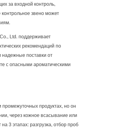
щих за входной контроль,
е контрольное звено может
ниям.
o., Ltd. поддерживает
ктических рекомендаций по
и надежные поставки от
оте с опасными ароматическими
и промежуточных продуктах, но он
нии, через кожное всасывание или
а 3 этапах: разгрузка, отбор проб