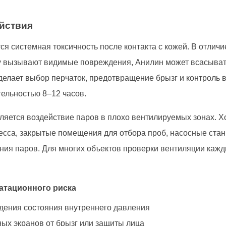
йствия
я системная токсичность после контакта с кожей. В отлич
зу вызывают видимые повреждения, Анилин может всасыва
елает выбор перчаток, предотвращение брызг и контроль 
ельностью 8–12 часов.
яется воздействие паров в плохо вентилируемых зонах. 
есса, закрытые помещения для отбора проб, насосные станц
ния паров. Для многих объектов проверки вентиляции каж
атационного риска
дения состояния внутреннего давления
ных экранов от брызг или защиты лица