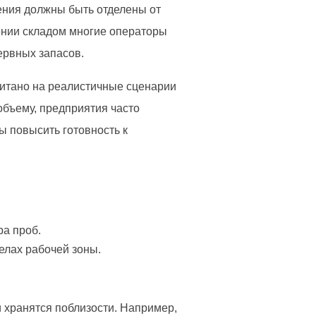
ения должны быть отделены от
ении складом многие операторы
зервных запасов.
читано на реалистичные сценарии
объему, предприятия часто
ы повысить готовность к
ра проб.
елах рабочей зоны.
 хранятся поблизости. Например,