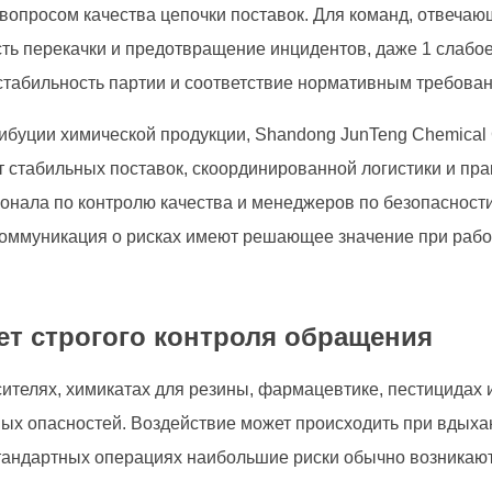
вопросом качества цепочки поставок. Для команд, отвечаю
ть перекачки и предотвращение инцидентов, даже 1 слабо
 стабильность партии и соответствие нормативным требова
ибуции химической продукции, Shandong JunTeng Chemical C
 стабильных поставок, скоординированной логистики и пра
онала по контролю качества и менеджеров по безопасност
 коммуникация о рисках имеют решающее значение при раб
ет строгого контроля обращения
ителях, химикатах для резины, фармацевтике, пестицидах 
ых опасностей. Воздействие может происходить при вдыха
андартных операциях наибольшие риски обычно возникают н