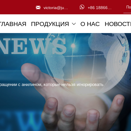


victoria@juntengchem.com
+86 18866832776
ГЛАВНАЯ
ПРОДУКЦИЯ
О НАС
НОВОСТ

ращении с анилином, которые нельзя игнорировать