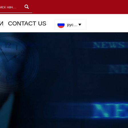

И
CONTACT US
русский
